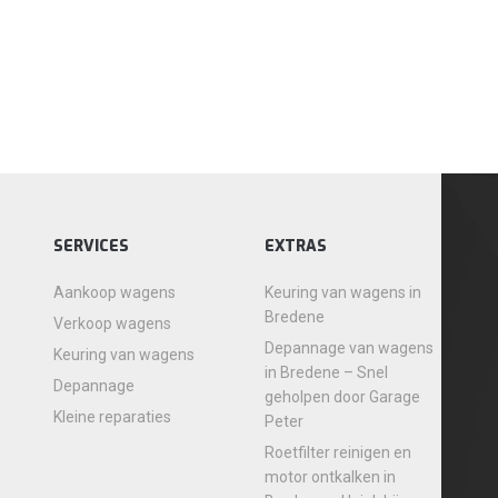
SERVICES
EXTRAS
Aankoop wagens
Keuring van wagens in
Bredene
Verkoop wagens
Depannage van wagens
Keuring van wagens
in Bredene – Snel
Depannage
geholpen door Garage
Kleine reparaties
Peter
Roetfilter reinigen en
motor ontkalken in