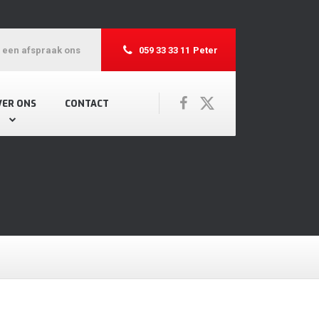
r een afspraak ons
059 33 33 11
Peter
VER ONS
CONTACT