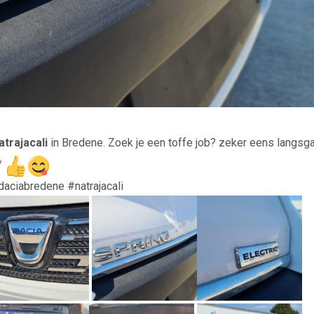
atrajacali
in Bredene. Zoek je een toffe job? zeker eens langsg
/
aciabredene #natrajacali