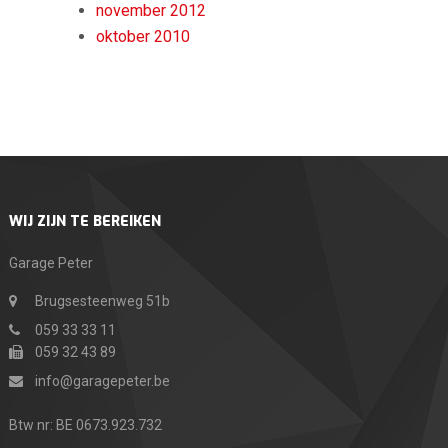
november 2012
oktober 2010
WIJ ZIJN TE BEREIKEN
Garage Peter
Brugsesteenweg 51b
059 33 33 11
059 32 43 89
info@garagepeter.be
Btw nr: BE 0673.923.732