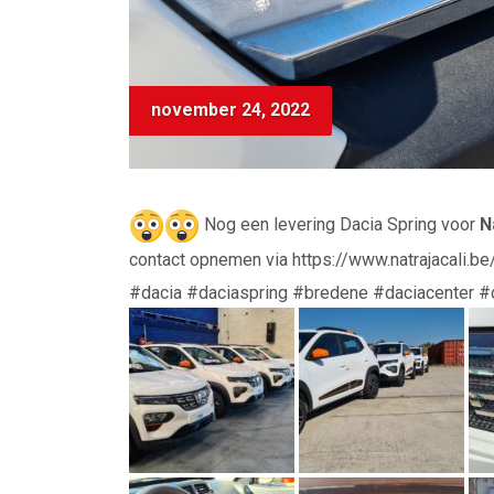
november 24, 2022
Nog een levering Dacia Spring voor
N
contact opnemen via https://www.natrajacali.be
#dacia #daciaspring #bredene #daciacenter #d