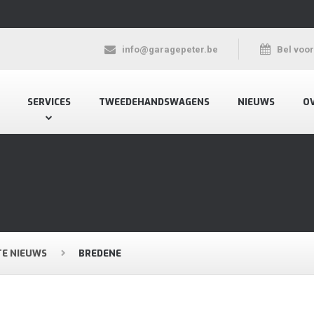
info@garagepeter.be
Bel voo
SERVICES
TWEEDEHANDSWAGENS
NIEUWS
O
TE NIEUWS
BREDENE