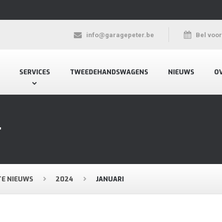
info@garagepeter.be
Bel voo
SERVICES
TWEEDEHANDSWAGENS
NIEUWS
O
4
TE NIEUWS
2024
JANUARI