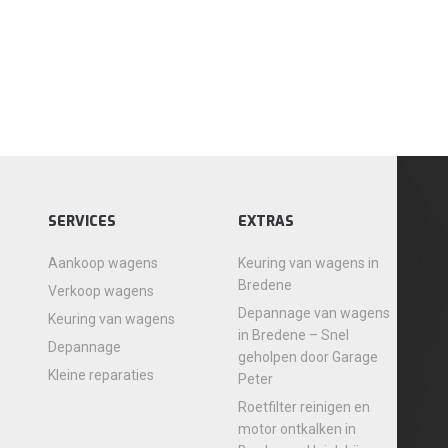
SERVICES
EXTRAS
Aankoop wagens
Keuring van wagens in
Bredene
Verkoop wagens
Depannage van wagens
Keuring van wagens
in Bredene – Snel
Depannage
geholpen door Garage
Kleine reparaties
Peter
Roetfilter reinigen en
motor ontkalken in