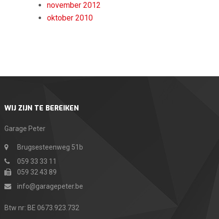
november 2012
oktober 2010
WIJ ZIJN TE BEREIKEN
Garage Peter
Brugsesteenweg 51b
059 33 33 11
059 32 43 89
info@garagepeter.be
Btw nr: BE 0673.923.732