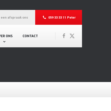
r een afspraak ons
059 33 33 11
Peter
VER ONS
CONTACT