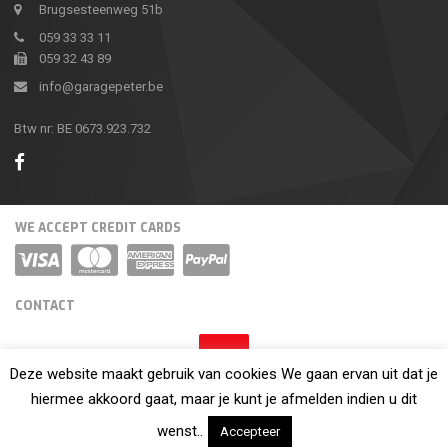
Brugsesteenweg 51b
059 33 33 11
059 32 43 89
info@garagepeter.be
Btw nr: BE 0673.923.732
WE ACCEPT CREDIT CARDS
CONTACT
Deze website maakt gebruik van cookies We gaan ervan uit dat je
hiermee akkoord gaat, maar je kunt je afmelden indien u dit
Garage Thema
- Made by Webdesign Hosting Myna Bredene.
wenst..
Accepteer
Copyright © 2023 All rights reserved.