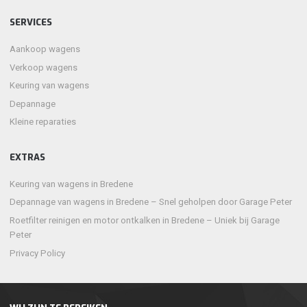
SERVICES
Aankoop wagens
Verkoop wagens
Keuring van wagens
Depannage
Kleine reparaties
EXTRAS
Keuring van wagens in Bredene
Depannage van wagens in Bredene – Snel geholpen door Garage Peter
Roetfilter reinigen en motor ontkalken in Bredene – Uniek bij Garage
Peter
Privacy Policy