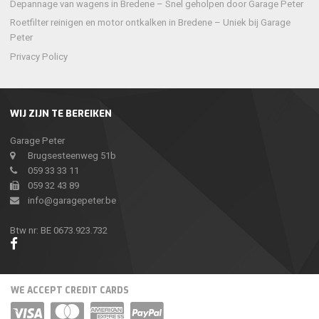
Depannage van wagens in Bredene – Snel geholpen door Garage Peter
Roetfilter reinigen en motor ontkalken in Bredene – Uniek bij Garage
Peter
Privacy Policy
WIJ ZIJN TE BEREIKEN
Garage Peter
Brugsesteenweg 51b
059 33 33 11
059 32 43 89
info@garagepeter.be
Btw nr: BE 0673.923.732
WE ACCEPT CREDIT CARDS