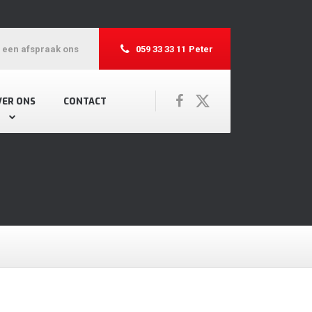
r een afspraak ons
059 33 33 11
Peter
VER ONS
CONTACT