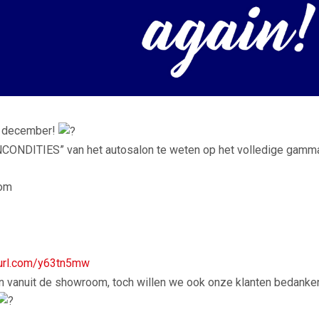
1 december!
NCONDITIES” van het autosalon te weten op het volledige gamm
oom
nyurl.com/y63tn5mw
n vanuit de showroom, toch willen we ook onze klanten bedanke