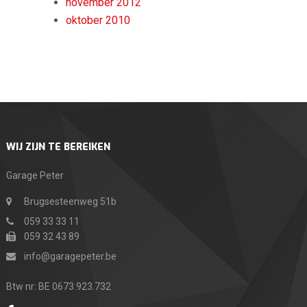
november 2012
oktober 2010
WIJ ZIJN TE BEREIKEN
Garage Peter
Brugsesteenweg 51b
059 33 33 11
059 32 43 89
info@garagepeter.be
Btw nr: BE 0673.923.732