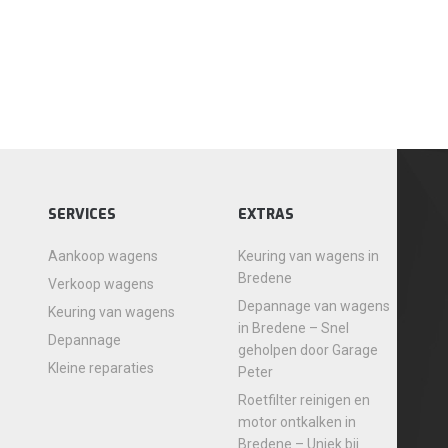
SERVICES
EXTRAS
Aankoop wagens
Keuring van wagens in
Bredene
Verkoop wagens
Depannage van wagens
Keuring van wagens
in Bredene – Snel
Depannage
geholpen door Garage
Kleine reparaties
Peter
Roetfilter reinigen en
motor ontkalken in
Bredene – Uniek bij