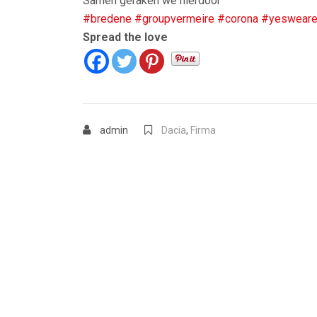
Samen geraken we hierdoor
#bredene
#groupvermeire
#corona
#yeswear
Spread the love
admin
Dacia
,
Firma