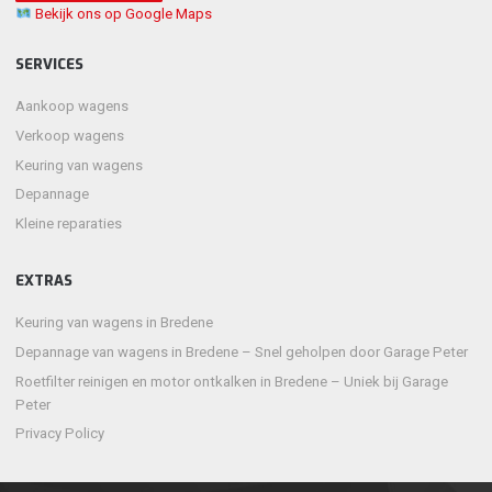
Bekijk ons op Google Maps
SERVICES
Aankoop wagens
Verkoop wagens
Keuring van wagens
Depannage
Kleine reparaties
EXTRAS
Keuring van wagens in Bredene
Depannage van wagens in Bredene – Snel geholpen door Garage Peter
Roetfilter reinigen en motor ontkalken in Bredene – Uniek bij Garage
Peter
Privacy Policy