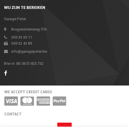
WIJ ZIJN TE BEREIKEN
Garage Peter
Brugsesteenweg 51b
059 33 33 11
059 32 43 89
info@garagepeter.be
Btw nr: BE 0673.923.732
WE ACCEPT CREDIT CARDS
CONTACT