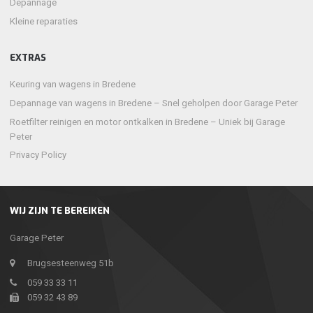
Depannage
Kleine reparaties
EXTRAS
Keuring van wagens in Bredene
Depannage van wagens in Bredene – Snel geholpen door Garage Peter
Roetfilter reinigen en motor ontkalken in Bredene – Uniek bij Garage
Peter
Privacy Policy
WIJ ZIJN TE BEREIKEN
Garage Peter
Brugsesteenweg 51b
059 33 33 11
059 32 43 89