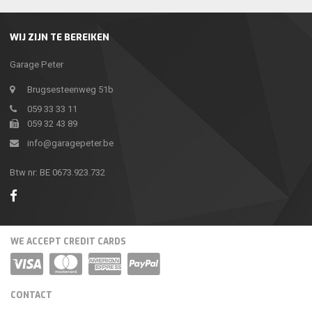
WIJ ZIJN TE BEREIKEN
Garage Peter
Brugsesteenweg 51b
059 33 33 11
059 32 43 89
info@garagepeter.be
Btw nr: BE 0673.923.732
WE ACCEPT CREDIT CARDS
CONTACT