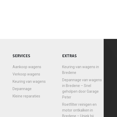
SERVICES
EXTRAS
Aankoop wagens
Keuring van wagens in
Bredene
Verkoop wagens
Depannage van wagens
Keuring van wagens
in Bredene – Snel
Depannage
geholpen door Garage
Kleine reparaties
Peter
Roetfilter reinigen en
motor ontkalken in
Bredene – Uniek bij