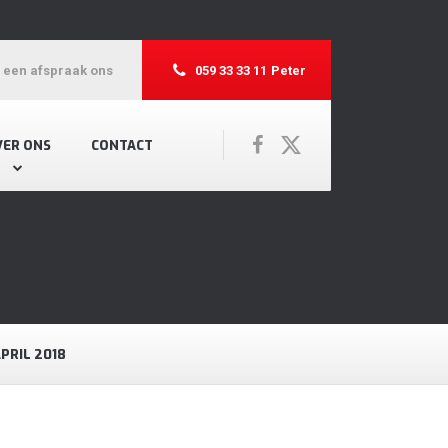
r een afspraak ons
059 33 33 11
Peter
VER ONS
CONTACT
PRIL 2018