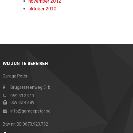
november 2012
oktober 2010
WIJ ZIJN TE BEREIKEN
Garage Peter
Brugsesteenweg 51b
059 33 33 11
059 32 43 89
info@garagepeter.be
Btw nr: BE 0673.923.732