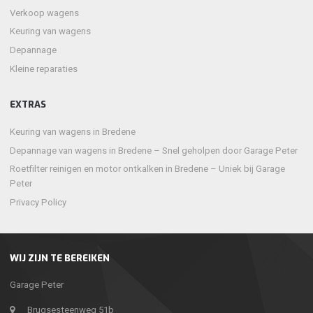
Verkoop wagens
Keuring van wagens
Depannage
Kleine reparaties
EXTRAS
Keuring van wagens in Bredene
Depannage van wagens in Bredene – Snel geholpen door Garage Peter
Roetfilter reinigen en motor ontkalken in Bredene – Uniek bij Garage
Peter
Privacy Policy
WIJ ZIJN TE BEREIKEN
Garage Peter
Brugsesteenweg 51b