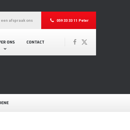
r een afspraak ons
059 33 33 11
Peter
VER ONS
CONTACT
DENE