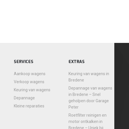
SERVICES
EXTRAS
Aankoop wagens
Keuring van wagens in
Bredene
Verkoop wagens
Depannage van wagens
Keuring van wagens
in Bredene – Snel
Depannage
geholpen door Garage
Kleine reparaties
Peter
Roetfilter reinigen en
motor ontkalken in
Bredene – Uniek bij