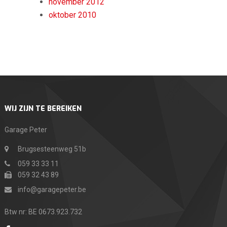
november 2012
oktober 2010
WIJ ZIJN TE BEREIKEN
Garage Peter
Brugsesteenweg 51b
059 33 33 11
059 32 43 89
info@garagepeter.be
Btw nr: BE 0673.923.732