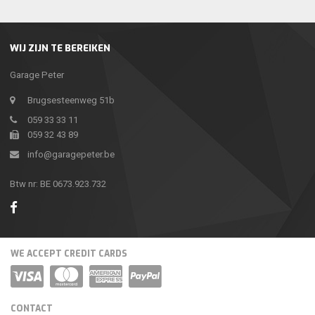
WIJ ZIJN TE BEREIKEN
Garage Peter
Brugsesteenweg 51b
059 33 33 11
059 32 43 89
info@garagepeter.be
Btw nr: BE 0673.923.732
WE ACCEPT CREDIT CARDS
CONTACT