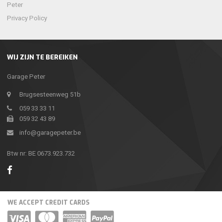
Peter
Privacy Policy
WIJ ZIJN TE BEREIKEN
Garage Peter
Brugsesteenweg 51b
059 33 33 11
059 32 43 89
info@garagepeter.be
Btw nr: BE 0673.923.732
WE ACCEPT CREDIT CARDS