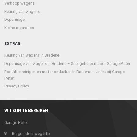
Verkoop wagens
Keuring van wagens
Depannage
Kleine reparaties
EXTRAS
Keuring van wagens in Bredene
Depannage van wagens in Bredene – Snel geholpen door Garage Peter
Roetfilter reinigen en motor ontkalken in Bredene – Uniek bij Garage
Peter
Privacy Policy
WIJ ZIJN TE BEREIKEN
Garage Peter
Brugsesteenweg 51b